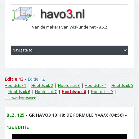
Van de makers van Wiskunde.net - 8.5.2
Editie 13
-
Editie 12
|
|
|
|
Hoofdstuk 1
Hoofdstuk 2
Hoofdstuk 3
Hoofdstuk 4
Hoofdstuk 5
|
|
|
|
|
Hoofdstuk 6
Hoofdstuk 7
Hoofdstuk 8
Hoofdstuk 9
|
Huiswerkopgaven
BLZ. 125
- GR HAVO3 13 H8: DE FORMULE Y=A/X (04:56) -
13E EDITIE