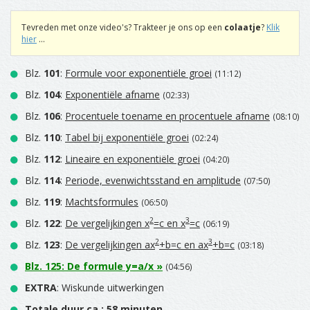
Tevreden met onze video's? Trakteer je ons op een
colaatje
?
Klik
hier
...
Blz.
101
:
Formule voor exponentiële groei
(11:12)
Blz.
104
:
Exponentiële afname
(02:33)
Blz.
106
:
Procentuele toename en procentuele afname
(08:10)
Blz.
110
:
Tabel bij exponentiële groei
(02:24)
Blz.
112
:
Lineaire en exponentiële groei
(04:20)
Blz.
114
:
Periode, evenwichtsstand en amplitude
(07:50)
Blz.
119
:
Machtsformules
(06:50)
2
3
Blz.
122
:
De vergelijkingen x
=c en x
=c
(06:19)
2
3
Blz.
123
:
De vergelijkingen ax
+b=c en ax
+b=c
(03:18)
Blz.
125
:
De formule y=a/x
»
(04:56)
EXTRA
: Wiskunde uitwerkingen
Totale duur ca.: 58 minuten