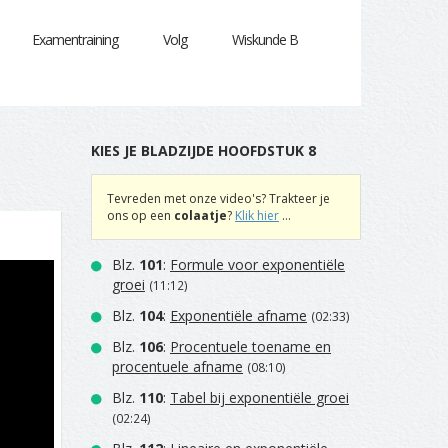
Examentraining
Volg
Wiskunde B
KIES JE BLADZIJDE HOOFDSTUK 8
Tevreden met onze video's? Trakteer je
ons op een
colaatje
?
Klik hier
...
Blz.
101
:
Formule voor exponentiële
groei
(11:12)
Blz.
104
:
Exponentiële afname
(02:33)
Blz.
106
:
Procentuele toename en
procentuele afname
(08:10)
Blz.
110
:
Tabel bij exponentiële groei
(02:24)