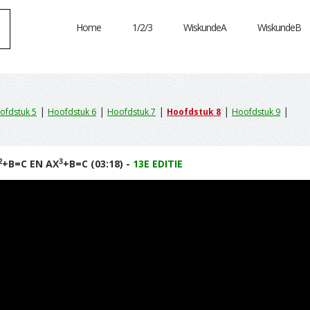
Home
1/2/3
WiskundeA
WiskundeB
|
|
|
|
|
ofdstuk 5
Hoofdstuk 6
Hoofdstuk 7
Hoofdstuk 8
Hoofdstuk 9
2
3
+B=C EN AX
+B=C (03:18) -
13E EDITIE