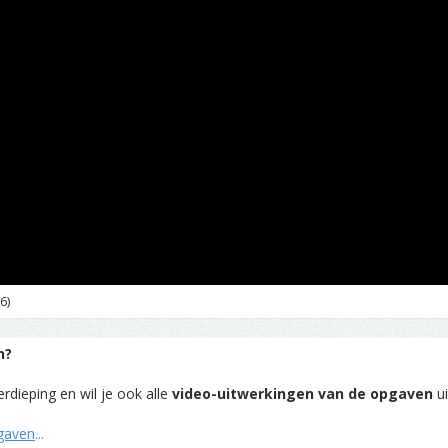
6)
n?
rdieping en wil je ook alle
video-uitwerkingen van de opgaven
ui
pgaven
...