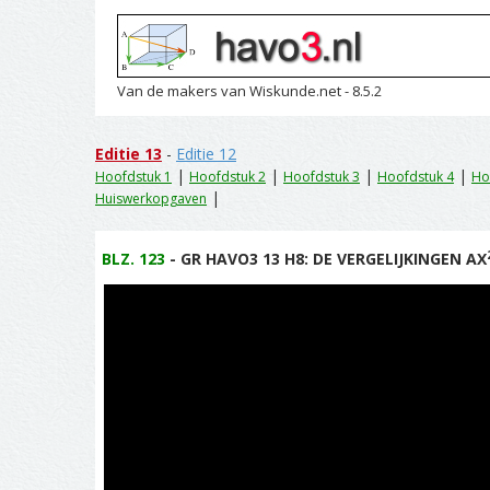
Van de makers van Wiskunde.net - 8.5.2
Editie 13
-
Editie 12
|
|
|
|
Hoofdstuk 1
Hoofdstuk 2
Hoofdstuk 3
Hoofdstuk 4
Ho
|
Huiswerkopgaven
BLZ. 123
- GR HAVO3 13 H8: DE VERGELIJKINGEN AX