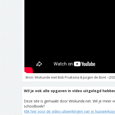
Bron: Wiskunde met Bob Pruiksma & Jurgen de Bont - (202
Wil je ook alle opgaven in video uitgelegd hebbe
Deze site is gemaakt door Wiskunde.net. Wil je meer ve
schoolboek?
Klik hier voor de video-uitwerkingen van je huiswerko