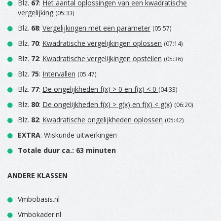
Blz.
67
:
Het aantal oplossingen van een kwadratische
vergelijking
(05:33)
Blz.
68
:
Vergelijkingen met een parameter
(05:57)
Blz.
70
:
Kwadratische vergelijkingen oplossen
(07:14)
Blz.
72
:
Kwadratische vergelijkingen opstellen
(05:36)
Blz.
75
:
Intervallen
(05:47)
Blz.
77
:
De ongelijkheden f(x) > 0 en f(x) < 0
(04:33)
Blz.
80
:
De ongelijkheden f(x) > g(x) en f(x) < g(x)
(06:20)
Blz.
82
:
Kwadratische ongelijkheden oplossen
(05:42)
EXTRA
: Wiskunde uitwerkingen
Totale duur ca.: 63 minuten
ANDERE KLASSEN
Vmbobasis.nl
Vmbokader.nl