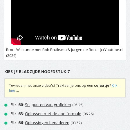
Bron: Wiskunde met Bob Pruiksma & Jurgen de Bont - (c) Youtube.nl
(2026)
KIES JE BLADZIJDE HOOFDSTUK 7
Tevreden met onze video's? Trakteer je ons op een
colaatje
?
Klik
hier
...
Blz.
60
:
Snijpunten van grafieken
(05:25)
Blz.
63
:
Oplossen met de abc-formule
(06:26)
Blz.
66
:
Oplossingen benaderen
(03:57)