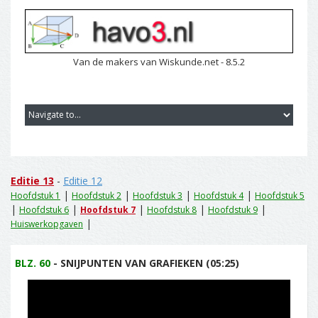
Van de makers van Wiskunde.net - 8.5.2
Editie 13
-
Editie 12
|
|
|
|
Hoofdstuk 1
Hoofdstuk 2
Hoofdstuk 3
Hoofdstuk 4
Hoofdstuk 5
|
|
|
|
|
Hoofdstuk 6
Hoofdstuk 7
Hoofdstuk 8
Hoofdstuk 9
|
Huiswerkopgaven
BLZ. 60
- SNIJPUNTEN VAN GRAFIEKEN (05:25)