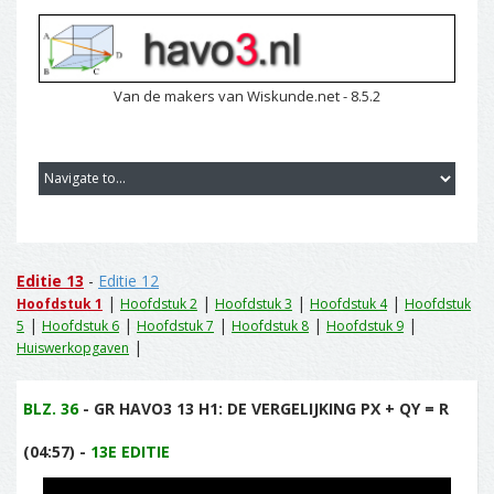
Van de makers van Wiskunde.net - 8.5.2
Editie 13
-
Editie 12
|
|
|
|
Hoofdstuk 1
Hoofdstuk 2
Hoofdstuk 3
Hoofdstuk 4
Hoofdstuk
|
|
|
|
|
5
Hoofdstuk 6
Hoofdstuk 7
Hoofdstuk 8
Hoofdstuk 9
|
Huiswerkopgaven
BLZ. 36
- GR HAVO3 13 H1: DE VERGELIJKING PX + QY = R
(04:57) -
13E EDITIE