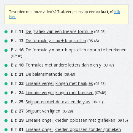
Tevreden met onze video's? Trakteer je ons op een
colaatje
?
Klik
hier
...
Blz.
11
:
De grafiek van een lineaire formule
(05:03)
Blz.
13
:
De formule y = ax + b opstellen
(06:48)
Blz.
16
:
De formule y = ax + b opstellen door b te berekenen
(07:36)
Blz.
18
:
Formules met andere letters dan x en y
(03:47)
Blz.
21
:
De balansmethode
(09:43)
Blz.
22
:
Lineaire vergelijkingen met haakjes
(05:23)
Blz.
24
:
Lineaire vergelijkingen met breuken
(07:48)
Blz.
25
:
Snijpunten met de x as en de y as
(06:31)
Blz.
27
:
Snijpunt van lijnen
(05:29)
Blz.
29
:
Lineaire ongelijkheden oplossen met grafieken
(09:15)
Blz.
31
:
Lineaire ongelijkheden oplossen zonder grafieken