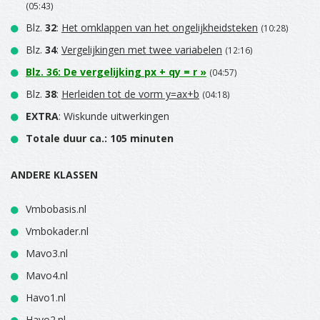
(05:43)
Blz.
32
:
Het omklappen van het ongelijkheidsteken
(10:28)
Blz.
34
:
Vergelijkingen met twee variabelen
(12:16)
Blz.
36
:
De vergelijking px + qy = r
»
(04:57)
Blz.
38
:
Herleiden tot de vorm y=ax+b
(04:18)
EXTRA
: Wiskunde uitwerkingen
Totale duur ca.: 105 minuten
ANDERE KLASSEN
Vmbobasis.nl
Vmbokader.nl
Mavo3.nl
Mavo4.nl
Havo1.nl
Havo2.nl