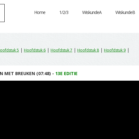
Home
1/2/3
WiskundeA
WiskundeB
|
|
|
|
|
oofdstuk 5
Hoofdstuk 6
Hoofdstuk 7
Hoofdstuk 8
Hoofdstuk 9
EN MET BREUKEN (07:48) -
13E EDITIE