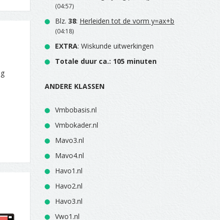
(04:57)
Blz.
38
:
Herleiden tot de vorm y=ax+b
(04:18)
EXTRA
: Wiskunde uitwerkingen
Totale duur ca.: 105 minuten
eg
ANDERE KLASSEN
Vmbobasis.nl
Vmbokader.nl
Mavo3.nl
Mavo4.nl
Havo1.nl
Havo2.nl
Havo3.nl
Vwo1.nl