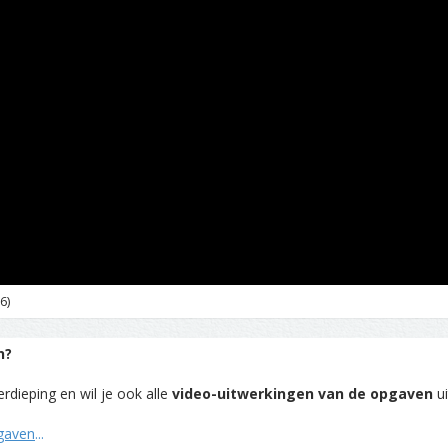
6)
n?
rdieping en wil je ook alle
video-uitwerkingen van de opgaven
ui
pgaven
...