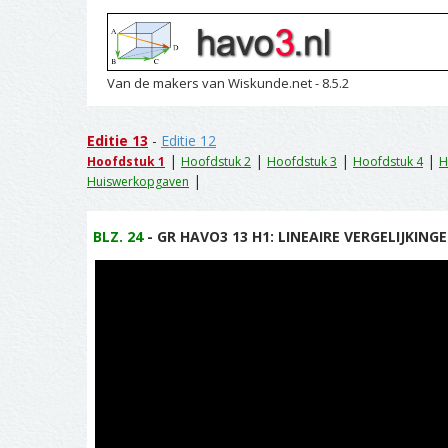
Van de makers van Wiskunde.net - 8.5.2
Editie 13
-
Editie 12
|
|
|
|
Hoofdstuk 1
Hoofdstuk 2
Hoofdstuk 3
Hoofdstuk 4
H
|
Huiswerkopgaven
BLZ. 24
- GR HAVO3 13 H1: LINEAIRE VERGELIJKING