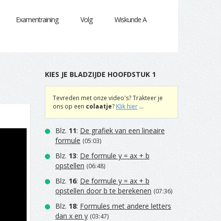
Examentraining
Volg
Wiskunde A
KIES JE BLADZIJDE HOOFDSTUK 1
Tevreden met onze video's? Trakteer je
ons op een
colaatje
?
Klik hier
...
Blz.
11
:
De grafiek van een lineaire
formule
(05:03)
Blz.
13
:
De formule y = ax + b
opstellen
(06:48)
Blz.
16
:
De formule y = ax + b
opstellen door b te berekenen
(07:36)
Blz.
18
:
Formules met andere letters
dan x en y
(03:47)