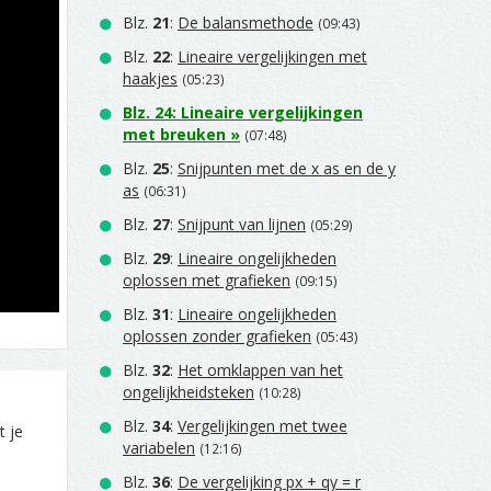
Blz.
21
:
De balansmethode
(09:43)
Blz.
22
:
Lineaire vergelijkingen met
haakjes
(05:23)
Blz.
24
:
Lineaire vergelijkingen
met breuken
»
(07:48)
Blz.
25
:
Snijpunten met de x as en de y
as
(06:31)
Blz.
27
:
Snijpunt van lijnen
(05:29)
Blz.
29
:
Lineaire ongelijkheden
oplossen met grafieken
(09:15)
Blz.
31
:
Lineaire ongelijkheden
oplossen zonder grafieken
(05:43)
Blz.
32
:
Het omklappen van het
ongelijkheidsteken
(10:28)
Blz.
34
:
Vergelijkingen met twee
t je
variabelen
(12:16)
Blz.
36
:
De vergelijking px + qy = r