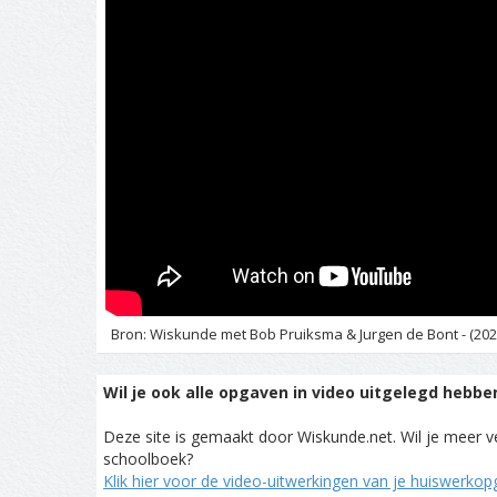
Bron: Wiskunde met Bob Pruiksma & Jurgen de Bont - (202
Wil je ook alle opgaven in video uitgelegd hebbe
Deze site is gemaakt door Wiskunde.net. Wil je meer ve
schoolboek?
Klik hier voor de video-uitwerkingen van je huiswerko