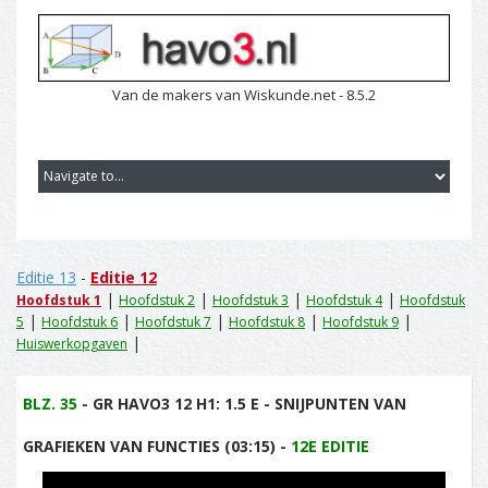
Van de makers van Wiskunde.net - 8.5.2
Editie 13
-
Editie 12
|
|
|
|
Hoofdstuk 1
Hoofdstuk 2
Hoofdstuk 3
Hoofdstuk 4
Hoofdstuk
|
|
|
|
|
5
Hoofdstuk 6
Hoofdstuk 7
Hoofdstuk 8
Hoofdstuk 9
|
Huiswerkopgaven
BLZ. 35
- GR HAVO3 12 H1: 1.5 E - SNIJPUNTEN VAN
GRAFIEKEN VAN FUNCTIES (03:15) -
12E EDITIE