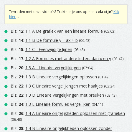
Tevreden met onze video's? Trakteer je ons op een
colaatje
?
Klik
hier
...
Blz.
12
:
1.1 A De grafiek van een lineaire formule
(05:03)
Blz.
14
:
1.1 B De formule y = ax + b
(06:48)
Blz.
15
:
1.1 C - Evenwijdige lijnen
(05:45)
Blz.
17
:
1.2 A Formules met andere letters dan x en y
(03:47)
Blz.
20
:
1.3 A - Lineaire vergelijkingen
(07:04)
Blz.
21
:
1.3 B Lineaire vergelijkingen oplossen
(01:42)
Blz.
22
:
1.3 C Lineaire vergelijkingen met haakjes
(03:24)
Blz.
22
:
1.3 D Lineaire vergelijkingen met breuken
(03:43)
Blz.
24
:
1.3 E Lineaire formules vergelijken
(04:11)
Blz.
26
:
1.4 A Lineaire ongelijkheden oplossen met grafieken
(06:48)
Blz.
28
:
1.4 B Lineaire ongelijkheden oplossen zonder