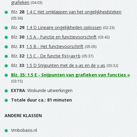
grafieken
(04:03)
Blz.
28
:
1.4 C Het omklappen van het ongelijkheidsteken
(05:36)
Blz.
29
:
1.4 D Lineaire ongelijkheden oplossen
(02:23)
Blz.
30
:
1.5 A - Functie en functievoorschrift
(03:42)
Blz.
31
:
1.5 B - Het functievoorschrift
(05:05)
Blz.
32
:
1.5 C - De functie f(x)=ax+b
(05:37)
Blz.
33
:
1.5 D Snijpunten met de x-as en de y-as
(03:32)
Blz.
35
:
1.5 E - Snijpunten van grafieken van functies
»
(03:15)
EXTRA
: Wiskunde uitwerkingen
Totale duur ca.: 81 minuten
ANDERE KLASSEN
Vmbobasis.nl