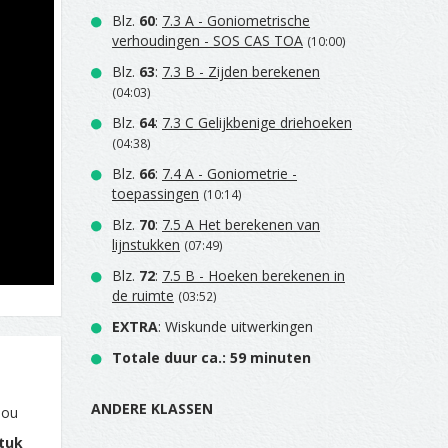
Blz.
60
:
7.3 A - Goniometrische
verhoudingen - SOS CAS TOA
(10:00)
Blz.
63
:
7.3 B - Zijden berekenen
(04:03)
Blz.
64
:
7.3 C Gelijkbenige driehoeken
(04:38)
Blz.
66
:
7.4 A - Goniometrie -
toepassingen
(10:14)
Blz.
70
:
7.5 A Het berekenen van
lijnstukken
(07:49)
Blz.
72
:
7.5 B - Hoeken berekenen in
de ruimte
(03:52)
EXTRA
: Wiskunde uitwerkingen
Totale duur ca.: 59 minuten
ANDERE KLASSEN
jou
tuk