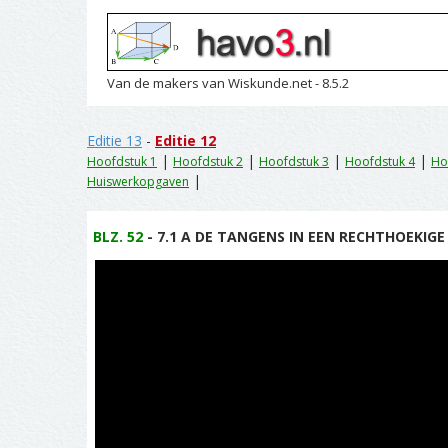
Van de makers van Wiskunde.net - 8.5.2
Editie 13
-
Editie 12
|
|
|
|
Hoofdstuk 1
Hoofdstuk 2
Hoofdstuk 3
Hoofdstuk 4
Ho
|
Huiswerkopgaven
BLZ. 52
- 7.1 A DE TANGENS IN EEN RECHTHOEKIGE 