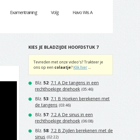
Examentraining
Volg
Havo Wis A
KIES JE BLADZIJDE HOOFDSTUK 7
Tevreden met onze video's? Trakteer je
ons op een
colaatje
?
Klik hier
...
Blz.
52
:
7.1 A De tangens in een
rechthoekige driehoek
(05:46)
Blz.
53
:
7.1 B Hoeken berekenen met
de tangens
(03:46)
Blz.
57
:
7.2 A De sinus in een
rechthoekige driehoek
(06:08)
Blz.
58
:
7.2 B Zijden berekenen met de
sinus
(02:22)