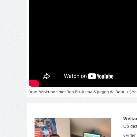
Bron: Wiskunde met Bob Pruiksma & Jurgen de Bont - (c) Yo
Welko
Op deze
verder