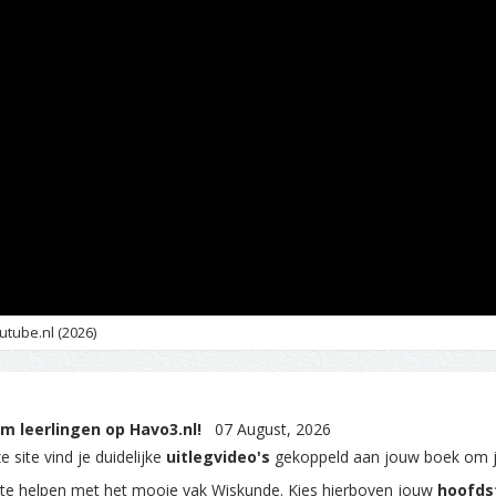
utube.nl (2026)
m leerlingen op Havo3.nl!
07 August, 2026
 site vind je duidelijke
uitlegvideo's
gekoppeld aan jouw boek om 
 te helpen met het mooie vak Wiskunde. Kies hierboven jouw
hoofds