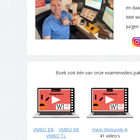
en daa
Met wi
Jurgen
Boek ook één van onze examenvideo-pakke
VMBO BB
VMBO KB
Havo Wiskunde A
VMBO TL
41 video's