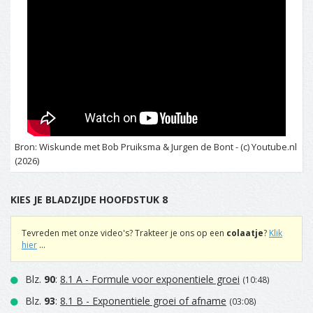
Bron: Wiskunde met Bob Pruiksma & Jurgen de Bont - (c) Youtube.nl
(2026)
KIES JE BLADZIJDE HOOFDSTUK 8
Tevreden met onze video's? Trakteer je ons op een
colaatje
?
Klik
hier
...
Blz.
90
:
8.1 A - Formule voor exponentiele groei
(10:48)
Blz.
93
:
8.1 B - Exponentiele groei of afname
(03:08)