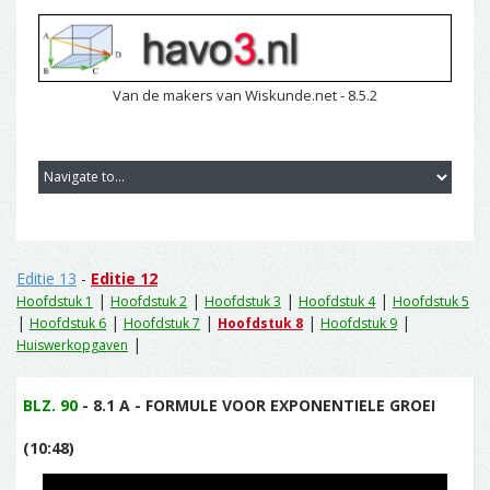
Van de makers van Wiskunde.net - 8.5.2
Editie 13
-
Editie 12
|
|
|
|
Hoofdstuk 1
Hoofdstuk 2
Hoofdstuk 3
Hoofdstuk 4
Hoofdstuk 5
|
|
|
|
|
Hoofdstuk 6
Hoofdstuk 7
Hoofdstuk 8
Hoofdstuk 9
|
Huiswerkopgaven
BLZ. 90
- 8.1 A - FORMULE VOOR EXPONENTIELE GROEI
(10:48)