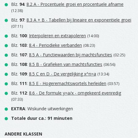
Blz.
94
:
8.2 A - Procentuele groei en procentuele afname
(12:38)
Blz.
97
:
8.3 A + B - Tabellen bij lineaire en exponentiele groei
(07:11)
Blz.
100
:
Interpoleren en extrapoleren
(14:00)
Blz.
103
:
8.4 - Periodieke verbanden
(08:23)
Blz.
107
:
8.5 A - Functiewaarden bij machtsfuncties
(02:25)
Blz.
108
:
8.5 B - Grafieken van machtsfuncties
(06:56)
Blz.
109
:
8.5 C en D - De vergelijking x^n=a
(13:34)
Blz.
111
:
8.5 E - Hogeremachtswortels herleiden
(03:57)
Blz.
112
:
8.6 - De formule y=a/x - omgekeerd evenredig
(07:33)
EXTRA
: Wiskunde uitwerkingen
Totale duur ca.: 91 minuten
ANDERE KLASSEN