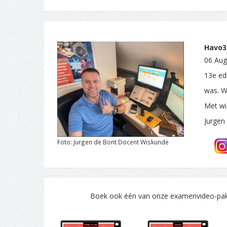
Havo3.
06 Aug
13e edi
was. W
Met wi
Jurgen
Foto: Jurgen de Bont Docent Wiskunde
Boek ook één van onze examenvideo-pakke