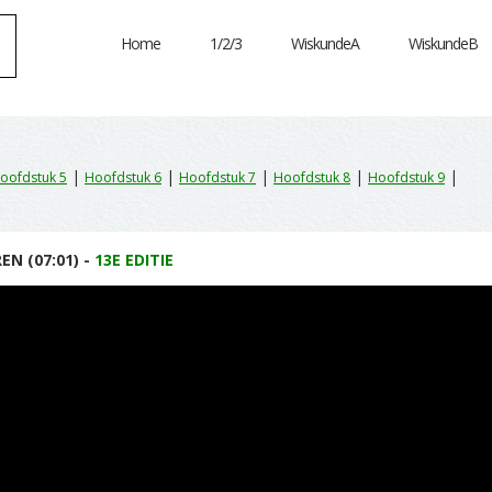
Home
1/2/3
WiskundeA
WiskundeB
|
|
|
|
|
oofdstuk 5
Hoofdstuk 6
Hoofdstuk 7
Hoofdstuk 8
Hoofdstuk 9
EN (07:01) -
13E EDITIE