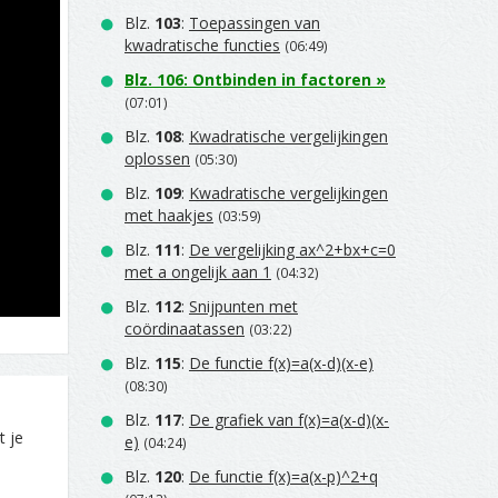
Blz.
103
:
Toepassingen van
kwadratische functies
(06:49)
Blz.
106
:
Ontbinden in factoren
»
(07:01)
Blz.
108
:
Kwadratische vergelijkingen
oplossen
(05:30)
Blz.
109
:
Kwadratische vergelijkingen
met haakjes
(03:59)
Blz.
111
:
De vergelijking ax^2+bx+c=0
met a ongelijk aan 1
(04:32)
Blz.
112
:
Snijpunten met
coördinaatassen
(03:22)
Blz.
115
:
De functie f(x)=a(x-d)(x-e)
(08:30)
Blz.
117
:
De grafiek van f(x)=a(x-d)(x-
t je
e)
(04:24)
Blz.
120
:
De functie f(x)=a(x-p)^2+q