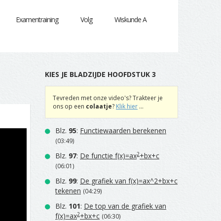
Examentraining
Volg
Wiskunde A
KIES JE BLADZIJDE HOOFDSTUK 3
Tevreden met onze video's? Trakteer je
ons op een
colaatje
?
Klik hier
...
Blz.
95
:
Functiewaarden berekenen
(03:49)
2
Blz.
97
:
De functie f(x)=ax
+bx+c
(06:01)
Blz.
99
:
De grafiek van f(x)=ax^2+bx+c
tekenen
(04:29)
Blz.
101
:
De top van de grafiek van
2
f(x)=ax
+bx+c
(06:30)