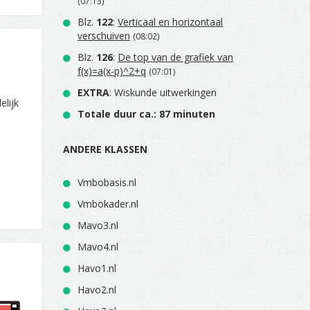
(07:13)
Blz.
122
:
Verticaal en horizontaal
verschuiven
(08:02)
Blz.
126
:
De top van de grafiek van
f(x)=a(x-p)^2+q
(07:01)
EXTRA
: Wiskunde uitwerkingen
elijk
Totale duur ca.: 87 minuten
ANDERE KLASSEN
Vmbobasis.nl
Vmbokader.nl
Mavo3.nl
Mavo4.nl
Havo1.nl
Havo2.nl