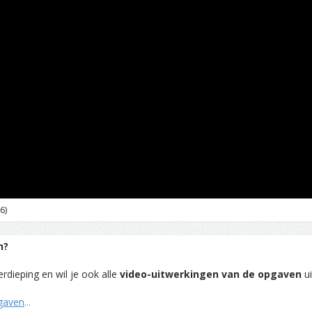
6)
n?
rdieping en wil je ook alle
video-uitwerkingen van de opgaven
ui
pgaven
...