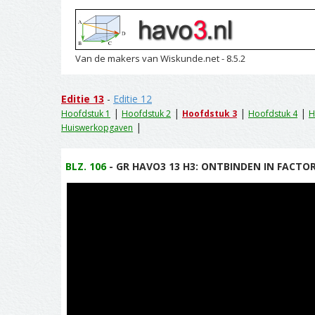
Van de makers van Wiskunde.net - 8.5.2
Editie 13
-
Editie 12
|
|
|
|
Hoofdstuk 1
Hoofdstuk 2
Hoofdstuk 3
Hoofdstuk 4
H
|
Huiswerkopgaven
BLZ. 106
- GR HAVO3 13 H3: ONTBINDEN IN FACTOR