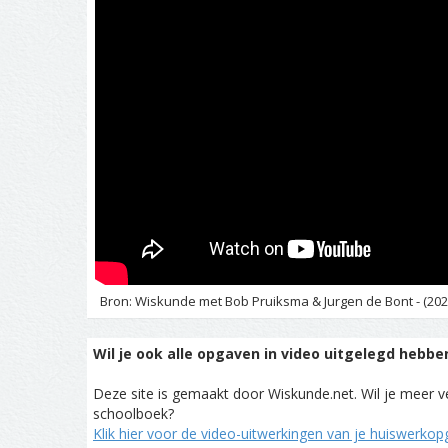
Bron: Wiskunde met Bob Pruiksma & Jurgen de Bont - (202
Wil je ook alle opgaven in video uitgelegd hebbe
Deze site is gemaakt door Wiskunde.net. Wil je meer ve
schoolboek?
Klik hier voor de video-uitwerkingen van je huiswerko