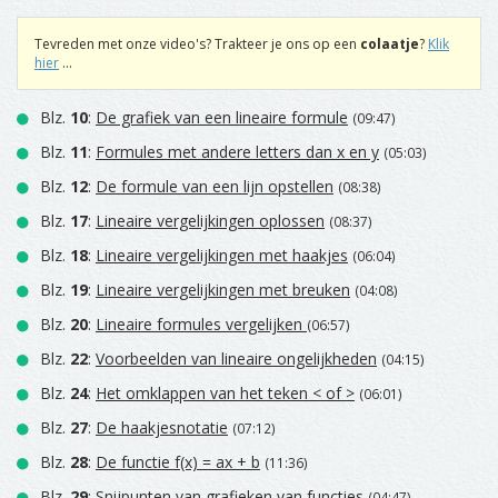
Tevreden met onze video's? Trakteer je ons op een
colaatje
?
Klik
hier
...
Blz.
10
:
De grafiek van een lineaire formule
(09:47)
Blz.
11
:
Formules met andere letters dan x en y
(05:03)
Blz.
12
:
De formule van een lijn opstellen
(08:38)
Blz.
17
:
Lineaire vergelijkingen oplossen
(08:37)
Blz.
18
:
Lineaire vergelijkingen met haakjes
(06:04)
Blz.
19
:
Lineaire vergelijkingen met breuken
(04:08)
Blz.
20
:
Lineaire formules vergelijken
(06:57)
Blz.
22
:
Voorbeelden van lineaire ongelijkheden
(04:15)
Blz.
24
:
Het omklappen van het teken < of >
(06:01)
Blz.
27
:
De haakjesnotatie
(07:12)
Blz.
28
:
De functie f(x) = ax + b
(11:36)
Blz.
29
:
Snijpunten van grafieken van functies
(04:47)