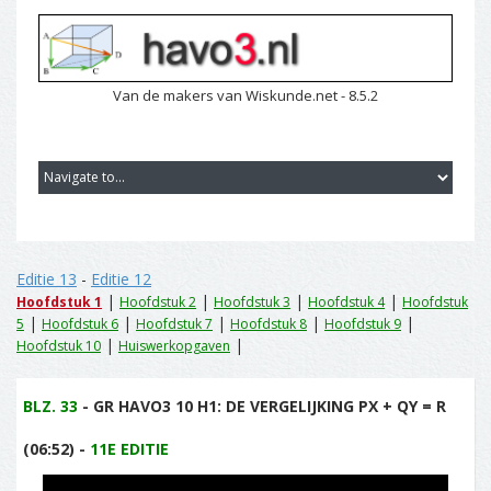
Van de makers van Wiskunde.net - 8.5.2
Editie 13
-
Editie 12
|
|
|
|
Hoofdstuk 1
Hoofdstuk 2
Hoofdstuk 3
Hoofdstuk 4
Hoofdstuk
|
|
|
|
|
5
Hoofdstuk 6
Hoofdstuk 7
Hoofdstuk 8
Hoofdstuk 9
|
|
Hoofdstuk 10
Huiswerkopgaven
BLZ. 33
- GR HAVO3 10 H1: DE VERGELIJKING PX + QY = R
(06:52) -
11E EDITIE