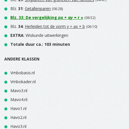
Blz.
31
:
Getallenparen
(06:28)
Blz.
33
:
De vergelijking px + qy = r
»
(06:52)
Blz.
34
:
Herleiden tot de vorm y = ax + b
(06:10)
EXTRA
: Wiskunde uitwerkingen
Totale duur ca.: 103 minuten
ANDERE KLASSEN
Vmbobasis.nl
Vmbokader.nl
Mavo3.nl
Mavo4.nl
Havo1.nl
Havo2.nl
Havo3.nl