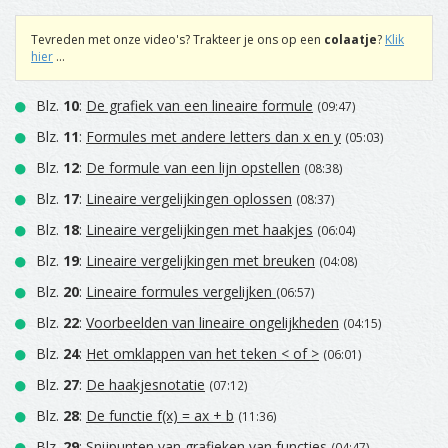
Tevreden met onze video's? Trakteer je ons op een
colaatje
?
Klik
hier
...
Blz.
10
:
De grafiek van een lineaire formule
(09:47)
Blz.
11
:
Formules met andere letters dan x en y
(05:03)
Blz.
12
:
De formule van een lijn opstellen
(08:38)
Blz.
17
:
Lineaire vergelijkingen oplossen
(08:37)
Blz.
18
:
Lineaire vergelijkingen met haakjes
(06:04)
Blz.
19
:
Lineaire vergelijkingen met breuken
(04:08)
Blz.
20
:
Lineaire formules vergelijken
(06:57)
Blz.
22
:
Voorbeelden van lineaire ongelijkheden
(04:15)
Blz.
24
:
Het omklappen van het teken < of >
(06:01)
Blz.
27
:
De haakjesnotatie
(07:12)
Blz.
28
:
De functie f(x) = ax + b
(11:36)
Blz.
29
:
Snijpunten van grafieken van functies
(04:47)