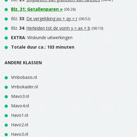
Blz.
31
:
Getallenparen
»
(06:28)
Blz.
33
:
De vergelijking px + qy = r
(06:52)
Blz.
34
:
Herleiden tot de vorm y = ax + b
(06:10)
EXTRA
: Wiskunde uitwerkingen
Totale duur ca.: 103 minuten
ANDERE KLASSEN
Vmbobasis.nl
Vmbokader.nl
Mavo3.nl
Mavo4.nl
Havo1.nl
Havo2.nl
Havo3.nl