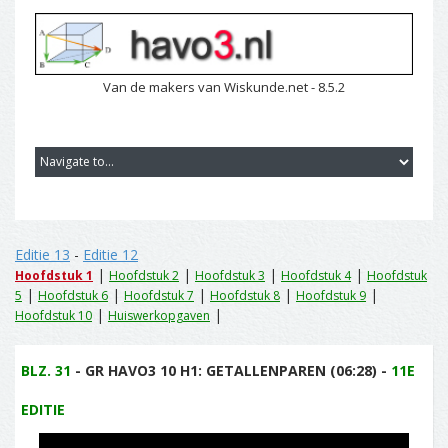
Van de makers van Wiskunde.net - 8.5.2
Editie 13
-
Editie 12
|
|
|
|
Hoofdstuk 1
Hoofdstuk 2
Hoofdstuk 3
Hoofdstuk 4
Hoofdstuk
|
|
|
|
|
5
Hoofdstuk 6
Hoofdstuk 7
Hoofdstuk 8
Hoofdstuk 9
|
|
Hoofdstuk 10
Huiswerkopgaven
BLZ. 31
- GR HAVO3 10 H1: GETALLENPAREN (06:28) -
11E
EDITIE